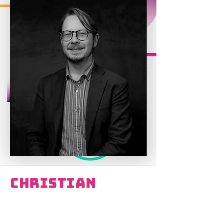
Christian
Perrone
Pesquisador Fulbright