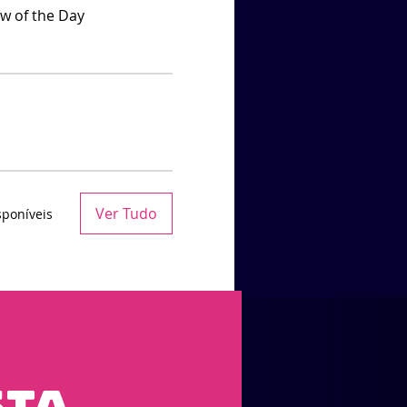
w of the Day
Ver Tudo
sponíveis