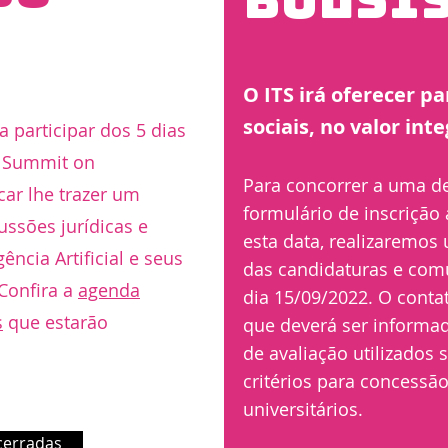
bolsi
O ITS irá oferecer p
sociais, no valor int
 participar dos 5 dias
 Summit on
Para concorrer a uma de
car lhe trazer um
formulário de inscrição 
ssões jurídicas e
esta data, realizaremos
gência Artificial e seus
das candidaturas e com
Confira a
agenda
dia 15/09/2022. O contat
s
que estarão
que deverá ser informad
de avaliação utilizados
critérios para concess
universitários.
cerradas