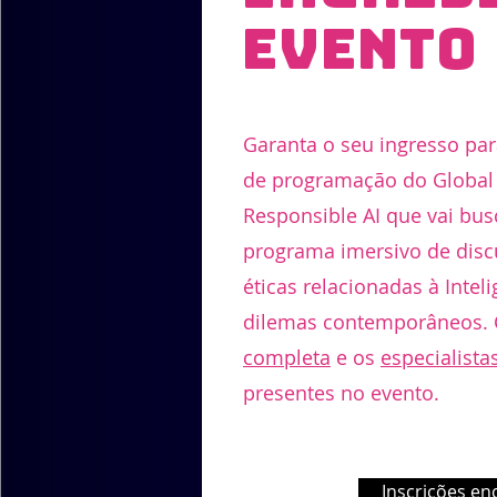
evento
Garanta o seu ingresso para
de programação do Global
Responsible AI que vai bus
programa imersivo de discu
éticas relacionadas à Inteli
dilemas contemporâneos. 
completa
e os
especialista
presentes no evento.
Inscrições en